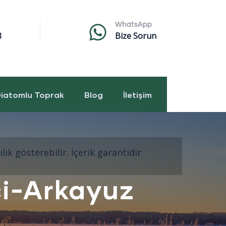
WhatsApp
8
Bize Sorun
iatomlu Toprak
Blog
İletişim
ık gösterebilir. İçerik garantidir
ci-Arkayuz