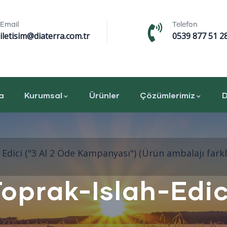
Email
Telefon
iletisim@diaterra.com.tr
0539 877 51 2
a
Kurumsal
Ürünler
Çözümlerimiz
D
Edici ("3 Al 2 Öde Kampanyası") (Ürün ambalajı farklıl
oprak-Islah-Edi