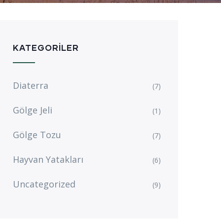
KATEGORILER
Diaterra
(7)
Gölge Jeli
(1)
Gölge Tozu
(7)
Hayvan Yatakları
(6)
Uncategorized
(9)