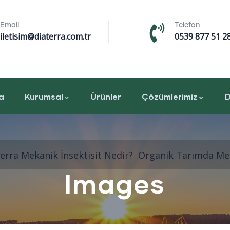
Email
Telefon
iletisim@diaterra.com.tr
0539 877 51 2
a
Kurumsal
Ürünler
Çözümlerimiz
D
erra
Mekanik İnsektisit Nedir? Organik Tarımda Mek
Images