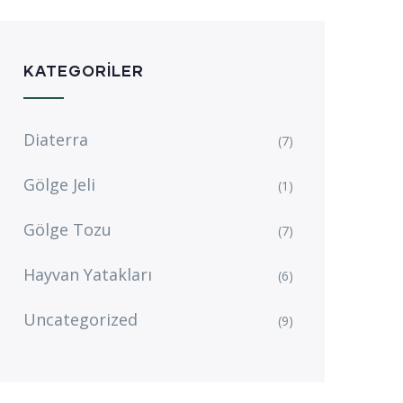
KATEGORILER
Diaterra
(7)
Gölge Jeli
(1)
Gölge Tozu
(7)
Hayvan Yatakları
(6)
Uncategorized
(9)