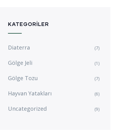
KATEGORILER
Diaterra
(7)
Gölge Jeli
(1)
Gölge Tozu
(7)
Hayvan Yatakları
(6)
Uncategorized
(9)