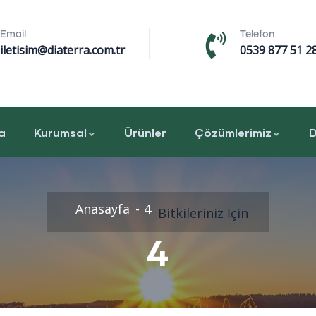
Email
Telefon
iletisim@diaterra.com.tr
0539 877 51 2
a
Kurumsal
Ürünler
Çözümlerimiz
D
Anasayfa
4
Bitkileriniz İçin
4