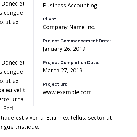
. Donec et
Business Accounting
as congue
Client:
x ut ex
Company Name Inc.
Project Commencement Date:
January 26, 2019
. Donec et
Project Completion Date:
March 27, 2019
as congue
x ut ex
Project url:
a eu velit
www.example.com
eros urna,
. Sed
ique est viverra. Etiam ex tellus, sectur at
ongue tristique.