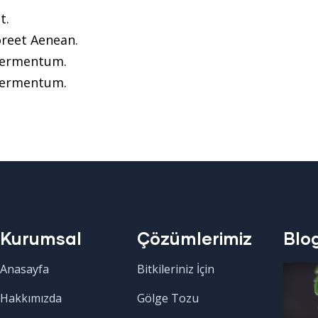
t.
oreet Aenean.
 fermentum.
 fermentum.
Kurumsal
Çözümlerimiz
Blo
Anasayfa
Bitkileriniz İçin
Hakkımızda
Gölge Tozu