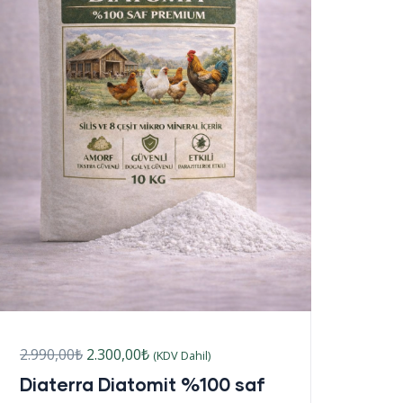
2.990,00
₺
2.300,00
₺
(KDV Dahil)
Diaterra Diatomit %100 saf