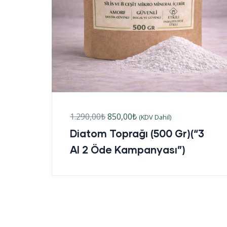
1.290,00
₺
850,00
₺
(KDV Dahil)
Diatom Toprağı (500 Gr)(“3
Al 2 Öde Kampanyası”)