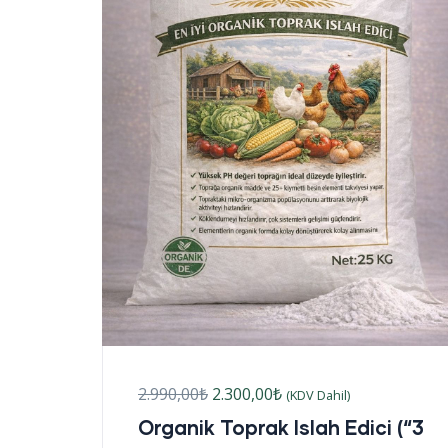
2.990,00
₺
2.300,00
₺
(KDV Dahil)
Organik Toprak Islah Edici (“3