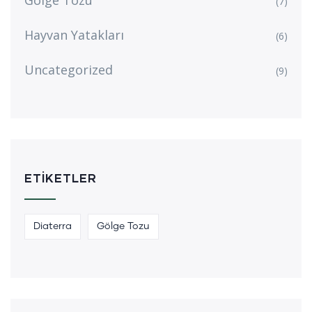
Gölge Tozu
(7)
Hayvan Yatakları
(6)
Uncategorized
(9)
ETIKETLER
Diaterra
Gölge Tozu