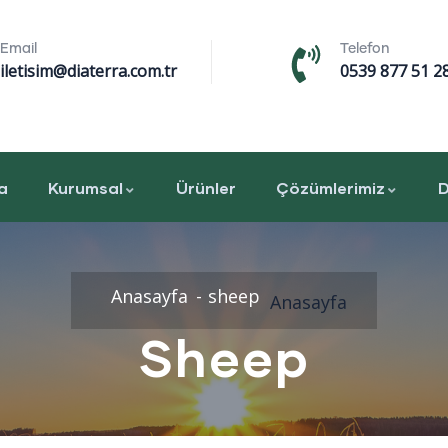
Email
Telefon
iletisim@diaterra.com.tr
0539 877 51 2
a
Kurumsal
Ürünler
Çözümlerimiz
D
Anasayfa
sheep
Anasayfa
Sheep