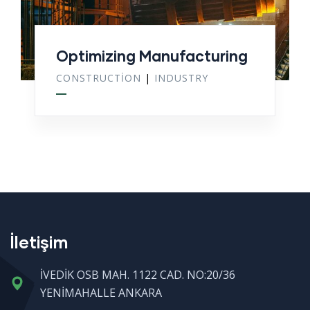
Optimizing Manufacturing
CONSTRUCTION
|
INDUSTRY
İletişim
İVEDİK OSB MAH. 1122 CAD. NO:20/36
YENİMAHALLE ANKARA